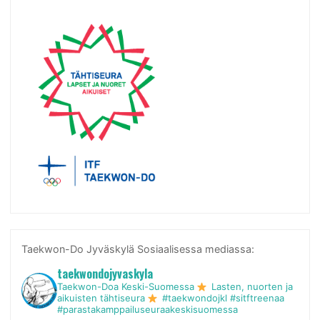
Taekwon-Do Jyväskylä Sosiaalisessa mediassa:
taekwondojyvaskyla
Taekwon-Doa Keski-Suomessa
Lasten, nuorten ja
aikuisten tähtiseura
#taekwondojkl #sitftreenaa
#parastakamppailuseuraakeskisuomessa