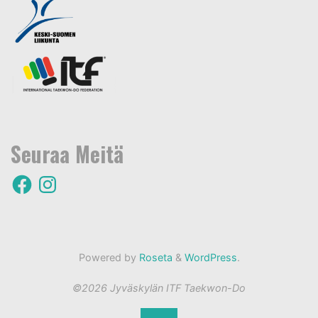
Seuraa Meitä
F
I
a
n
c
s
e
t
b
a
o
g
o
r
k
a
m
Powered by
Roseta
&
WordPress
.
©2026 Jyväskylän ITF Taekwon-Do