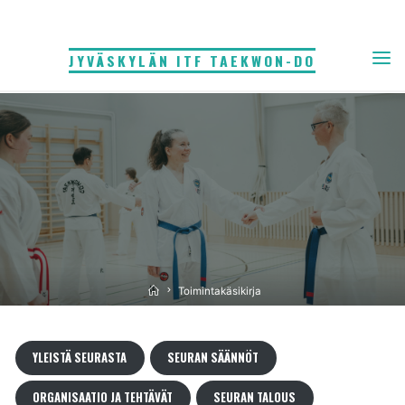
Skip
to
JYVÄSKYLÄN ITF TAEKWON-DO
content
Home
Toimintakäsikirja
YLEISTÄ SEURASTA
SEURAN SÄÄNNÖT
ORGANISAATIO JA TEHTÄVÄT
SEURAN TALOUS