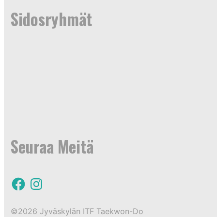
Sidosryhmät
Seuraa Meitä
F
I
a
n
c
s
e
t
b
a
©2026 Jyväskylän ITF Taekwon-Do