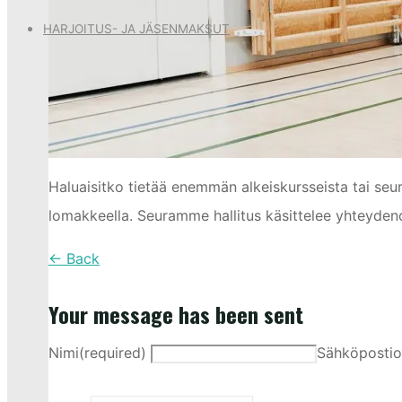
HARJOITUS- JA JÄSENMAKSUT
Haluaisitko tietää enemmän alkeiskursseista tai seu
lomakkeella. Seuramme hallitus käsittelee yhteydeno
← Back
Your message has been sent
Nimi
(required)
Sähköpostio