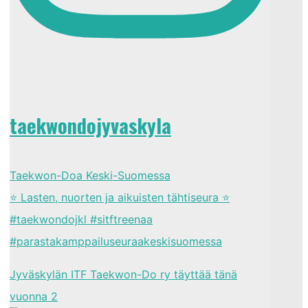
taekwondojyvaskyla
Taekwon-Doa Keski-Suomessa
⭐ Lasten, nuorten ja aikuisten tähtiseura ⭐
#taekwondojkl #sitftreenaa
#parastakamppailuseuraakeskisuomessa
Jyväskylän ITF Taekwon-Do ry täyttää tänä
vuonna 2