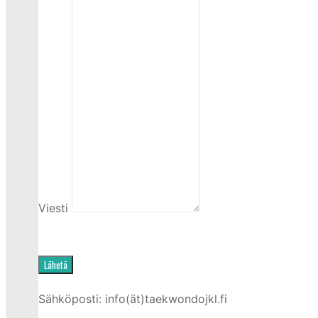
Viesti
Lähetä
Sähköposti: info(ät)taekwondojkl.fi