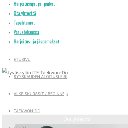
Harjoitusajat ja -paikat
Ota yhteyttä
Tapahtumat
Varustekauppa
Harjoitus- ja jäsenmaksut
ETUSIVU
SYYSKAUDEN ALOITUSLEIRI
OTA YHTEY
ALKEISKURSSIT / BEGINNERS
TAEKWON-DO
Home
Ota yhteyttä
SEURA