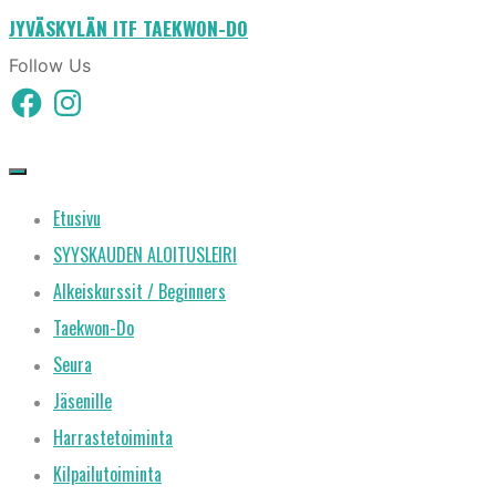
JYVÄSKYLÄN ITF TAEKWON-DO
Skip
to
Follow Us
Facebook
Instagram
content
Etusivu
SYYSKAUDEN ALOITUSLEIRI
Alkeiskurssit / Beginners
Taekwon-Do
Seura
Jäsenille
Harrastetoiminta
Kilpailutoiminta