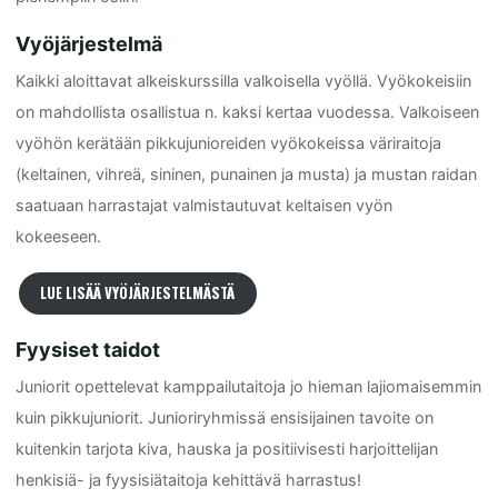
Vyöjärjestelmä
Kaikki aloittavat alkeiskurssilla valkoisella vyöllä. Vyökokeisiin
on mahdollista osallistua n. kaksi kertaa vuodessa. Valkoiseen
vyöhön kerätään pikkujunioreiden vyökokeissa väriraitoja
(keltainen, vihreä, sininen, punainen ja musta) ja mustan raidan
saatuaan harrastajat valmistautuvat keltaisen vyön
kokeeseen.
LUE LISÄÄ VYÖJÄRJESTELMÄSTÄ
Fyysiset taidot
Juniorit opettelevat kamppailutaitoja jo hieman lajiomaisemmin
kuin pikkujuniorit. Junioriryhmissä ensisijainen tavoite on
kuitenkin tarjota kiva, hauska ja positiivisesti harjoittelijan
henkisiä- ja fyysisiätaitoja kehittävä harrastus!