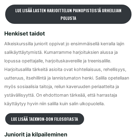
LUE LISÄÄ LASTEN HARJOITTELUN PAINOPISTEISTÄ URHEILIJAN
POLUSTA
Henkiset taidot
Alkeiskurssilla juniorit oppivat jo ensimmäisellä kerralla lajin
salikäyttäytymistä. Kumarramme harjoituksien alussa ja
lopussa opettajalle, harjoituskavereille ja treenisalille.
Harjoitusalilla tärkeitä asioita ovat kohteliaisuus, rehellisyys,
uutteruus, itsehillintä ja lannistumaton henki. Salilla opetellaan
myös sosiaalisia taitoja, reilun kaveruuden periaatteita ja
ystävällisyyttä. On ehdottoman tärkeää, että harrastaja
käyttäytyy hyvin niin salilla kuin salin ulkopuolella.
LUE LISÄÄ TAEKWON-DON FILOSOFIASTA
Juniorit ja kilpaileminen