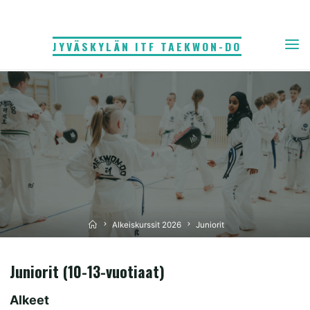
Skip
to
JYVÄSKYLÄN ITF TAEKWON-DO
content
Home
Alkeiskurssit 2026
Juniorit
Junior
it (10-13-vuotiaat)
Alkeet