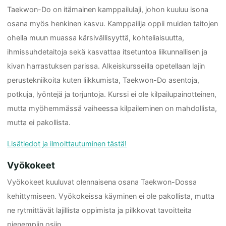
Taekwon-Do on itämainen kamppailulaji, johon kuuluu isona
osana myös henkinen kasvu. Kamppailija oppii muiden taitojen
ohella muun muassa kärsivällisyyttä, kohteliaisuutta,
ihmissuhdetaitoja sekä kasvattaa itsetuntoa liikunnallisen ja
kivan harrastuksen parissa. Alkeiskursseilla opetellaan lajin
perustekniikoita kuten liikkumista, Taekwon-Do asentoja,
potkuja, lyöntejä ja torjuntoja. Kurssi ei ole kilpailupainotteinen,
mutta myöhemmässä vaiheessa kilpaileminen on mahdollista,
mutta ei pakollista.
Lisätiedot ja ilmoittautuminen tästä!
Vyökokeet
Vyökokeet kuuluvat olennaisena osana Taekwon-Dossa
kehittymiseen. Vyökokeissa käyminen ei ole pakollista, mutta
ne rytmittävät lajillista oppimista ja pilkkovat tavoitteita
pienempiin osiin.