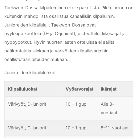
Taekwon-Dossa kilpaileminen ei ole pakollista. Pikkujuniorin on
kuitenkin mahdollista osallistua kansallisiin kilpailuihin.
Junioreiden kilpailulajit Taekwon-Dossa ovat
pyykkipoikaottelu (D- ja C-juniorit), pisteottelu, liikesarjat ja
hyppypotkut. Hyvin nuorten lasten otteluissa ei sallita
pääkontaktia lainkaan ja värivöiden kilpailusarjoihin
osallistutaan pituuden mukaan.
Junioreiden kilpailuluokat
Kilpailuluokat
Vyöarvorajat
Ikärajat
Värivyöt, D-juniorit
10 – 1 gup
Alle 8-
vuotiaat
Värivyöt, C-juniorit
10 – 1 gup
8–11-vuotiaat