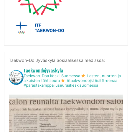
Taekwon-Do Jyväskylä Sosiaalisessa mediassa:
taekwondojyvaskyla
Taekwon-Doa Keski-Suomessa
Lasten, nuorten ja
aikuisten tähtiseura
#taekwondojkl #sitftreenaa
#parastakamppailuseuraakeskisuomessa