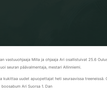
Home
Yleinen
Uusia vyöarvoja
an vastuuohjaaja Milla ja ohjaaja Ari osallistuivat 25.6 Ou
uoi seuran päävalmentaja, mestari Allinniemi.
a kukittaa uudet apuopettajat heti seuraavissa treeneissä
 boosabum Ari Suorsa 1. Dan