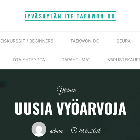
JYVÄSKYLÄN ITF TAEKWON-DO
EISKURSSIT / BEGINNERS
TAEKWON-DO
SEURA
OTA YHTEYTTÄ
TAPAHTUMAT
VARUSTEKAUP
Yleinen
UUSIA VYÖARVOJA
admin
19.6.2018