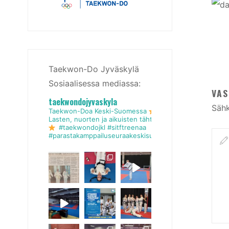
Taekwon-Do Jyväskylä
Sosiaalisessa mediassa:
VAS
taekwondojyvaskyla
Sähk
Taekwon-Doa Keski-Suomessa
Lasten, nuorten ja aikuisten tähtiseura
#taekwondojkl #sitftreenaa
#parastakamppailuseuraakeskisuomessa