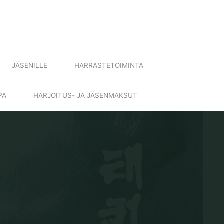
JÄSENILLE
HARRASTETOIMINTA
PA
HARJOITUS- JA JÄSENMAKSUT