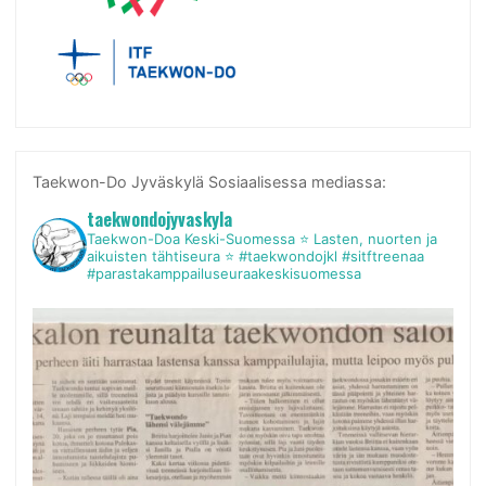
Taekwon-Do Jyväskylä Sosiaalisessa mediassa:
taekwondojyvaskyla
Taekwon-Doa Keski-Suomessa
⭐ Lasten, nuorten ja
aikuisten tähtiseura ⭐
#taekwondojkl #sitftreenaa
#parastakamppailuseuraakeskisuomessa