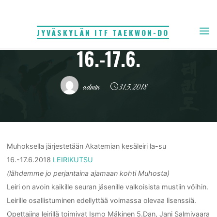
Skip
Yleinen
to
MUHOKSEN KESÄLEIRI
JYVÄSKYLÄN ITF TAEKWON-DO
content
16.-17.6.
admin
31.5.2018
Home
Yleinen
Muhoksen kesäleiri 16.-17.6.
Muhoksella järjestetään Akatemian kesäleiri la-su
16.-17.6.2018
LEIRIKUTSU
(lähdemme jo perjantaina ajamaan kohti Muhosta)
Leiri on avoin kaikille seuran jäsenille valkoisista mustiin vöihin.
Leirille osallistuminen edellyttää voimassa olevaa lisenssiä.
Opettajina leirillä toimivat Ismo Mäkinen 5.Dan, Jani Salmivaara