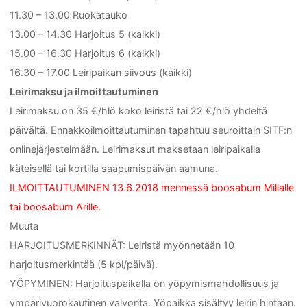
11.30 – 13.00 Ruokatauko
13.00 – 14.30 Harjoitus 5 (kaikki)
15.00 – 16.30 Harjoitus 6 (kaikki)
16.30 – 17.00 Leiripaikan siivous (kaikki)
Leirimaksu ja ilmoittautuminen
Leirimaksu on 35 €/hlö koko leiristä tai 22 €/hlö yhdeltä
päivältä. Ennakkoilmoittautuminen tapahtuu seuroittain SITF:n
onlinejärjestelmään. Leirimaksut maksetaan leiripaikalla
käteisellä tai kortilla saapumispäivän aamuna.
ILMOITTAUTUMINEN 13.6.2018 mennessä boosabum Millalle
tai boosabum Arille.
Muuta
HARJOITUSMERKINNÄT: Leiristä myönnetään 10
harjoitusmerkintää (5 kpl/päivä).
YÖPYMINEN: Harjoituspaikalla on yöpymismahdollisuus ja
ympärivuorokautinen valvonta. Yöpaikka sisältyy leirin hintaan.