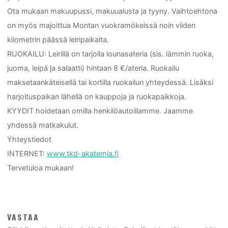
Ota mukaan makuupussi, makuualusta ja tyyny. Vaihtoehtona
on myös majoittua Montan vuokramökeissä noin viiden
kilometrin päässä leiripaikalta.
RUOKAILU: Leirillä on tarjolla lounasateria (sis. lämmin ruoka,
juoma, leipä ja salaatti) hintaan 8 €/ateria. Ruokailu
maksetaankäteisellä tai kortilla ruokailun yhteydessä. Lisäksi
harjoituspaikan lähellä on kauppoja ja ruokapaikkoja.
KYYDIT hoidetaan omilla henkilöautoillamme. Jaamme
yhdessä matkakulut.
Yhteystiedot
INTERNET:
www.tkd-akatemia.fi
Tervetuloa mukaan!
VASTAA