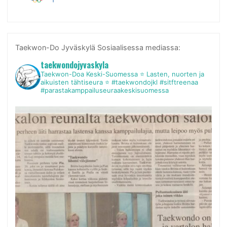
Taekwon-Do Jyväskylä Sosiaalisessa mediassa:
taekwondojyvaskyla
Taekwon-Doa Keski-Suomessa
⭐ Lasten, nuorten ja
aikuisten tähtiseura ⭐
#taekwondojkl #sitftreenaa
#parastakamppailuseuraakeskisuomessa