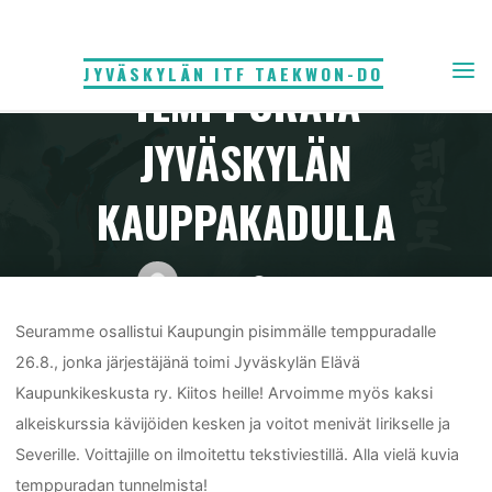
Skip
KAUPUNGIN PISIN
to
JYVÄSKYLÄN ITF TAEKWON-DO
content
TEMPPURATA
JYVÄSKYLÄN
KAUPPAKADULLA
Home
admin
27.8.2017
Yleinen
Tunnelmia 26.8. – Kaupungin pisin temppurata Jyväskylän
Kauppakadulla
Seuramme osallistui Kaupungin pisimmälle temppuradalle
26.8., jonka järjestäjänä toimi Jyväskylän Elävä
Kaupunkikeskusta ry. Kiitos heille! Arvoimme myös kaksi
alkeiskurssia kävijöiden kesken ja voitot menivät Iirikselle ja
Severille. Voittajille on ilmoitettu tekstiviestillä. Alla vielä kuvia
temppuradan tunnelmista!