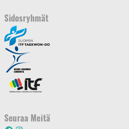
Sidosryhmät
Seuraa Meitä
F
I