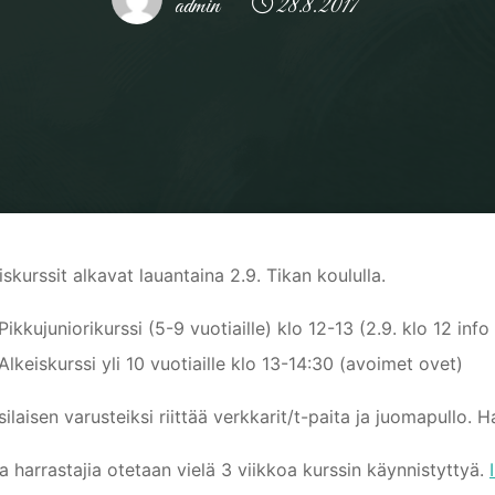
admin
28.8.2017
Home
Yleinen
Ohjeistus tuleville alkeiskurssilaisille
iskurssit alkavat lauantaina 2.9. Tikan koululla.
Pikkujuniorikurssi (5-9 vuotiaille) klo 12-13 (2.9. klo 12 inf
Alkeiskurssi yli 10 vuotiaille klo 13-14:30 (avoimet ovet)
silaisen varusteiksi riittää verkkarit/t-paita ja juomapullo. H
a harrastajia otetaan vielä 3 viikkoa kurssin käynnistyttyä.