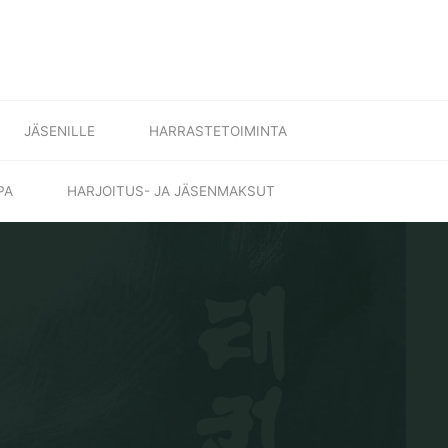
JÄSENILLE
HARRASTETOIMINTA
PA
HARJOITUS- JA JÄSENMAKSUT
E