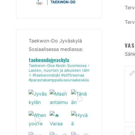
Terv
Terv
Taekwon-Do Jyväskylä
VAS
Sosiaalisessa mediassa:
Sähk
taekwondojyvaskyla
Taekwon-Doa Keski-Suomessa
⭐
Lasten, nuorten ja aikuisten tähtiseura
⭐
#taekwondojkl #sitftreenaa
#parastakamppailuseuraakeskisuomessa