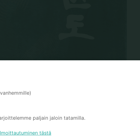
o vanhemmille)
arjoittelemme paljain jaloin tatamilla.
Ilmoittautuminen tästä