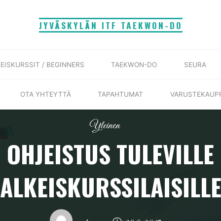
JYVÄSKYLÄN ITF TAEKWON-DO
EISKURSSIT / BEGINNERS
TAEKWON-DO
SEURA
OTA YHTEYTTÄ
TAPAHTUMAT
VARUSTEKAUP
Yleinen
OHJEISTUS TULEVILLE
ALKEISKURSSILAISILL