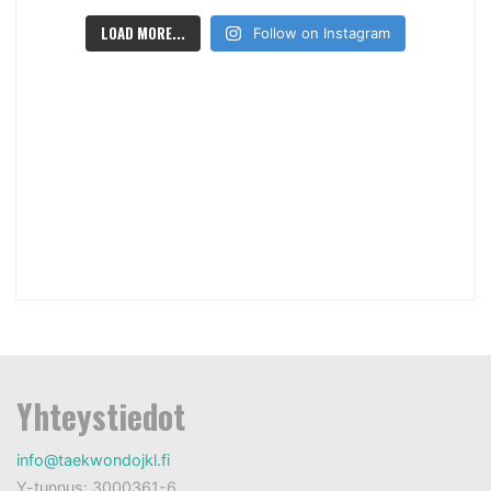
LOAD MORE...
Follow on Instagram
Yhteystiedot
info@taekwondojkl.fi
Y-tunnus: 3000361-6