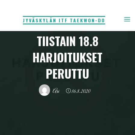
Skip
to
JYVÄSKYLÄN ITF TAEKWON-DO
content
Tiedote
TIISTAIN 18.8
HARJOITUKSET
PERUTTU
Ari
16.8.2020