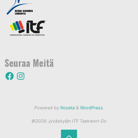
Seuraa Meitä
F
I
a
n
c
s
e
t
b
a
o
g
o
r
k
a
m
Powered by
Roseta
&
WordPress
.
©2026 Jyväskylän ITF Taekwon-Do