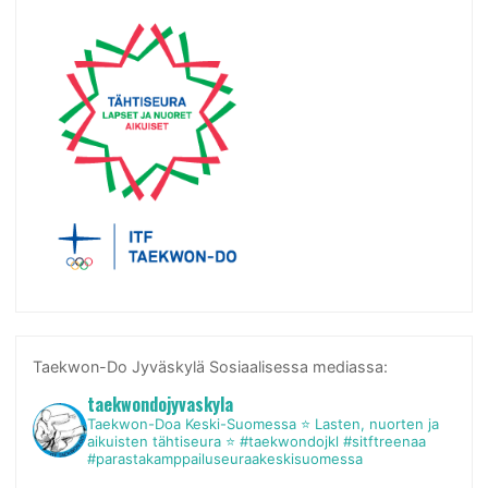
Taekwon-Do Jyväskylä Sosiaalisessa mediassa:
taekwondojyvaskyla
Taekwon-Doa Keski-Suomessa
⭐ Lasten, nuorten ja
aikuisten tähtiseura ⭐
#taekwondojkl #sitftreenaa
#parastakamppailuseuraakeskisuomessa