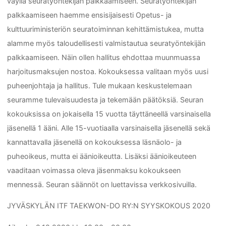
väyliä seuratyöntekijän palkkaamiseen. Seuratyöntekijän
palkkaamiseen haemme ensisijaisesti Opetus- ja
kulttuuriministeriön seuratoiminnan kehittämistukea, mutta
alamme myös taloudellisesti valmistautua seuratyöntekijän
palkkaamiseen. Näin ollen hallitus ehdottaa muunmuassa
harjoitusmaksujen nostoa. Kokouksessa valitaan myös uusi
puheenjohtaja ja hallitus. Tule mukaan keskustelemaan
seuramme tulevaisuudesta ja tekemään päätöksiä. Seuran
kokouksissa on jokaisella 15 vuotta täyttäneellä varsinaisella
jäsenellä 1 ääni. Alle 15-vuotiaalla varsinaisella jäsenellä sekä
kannattavalla jäsenellä on kokouksessa läsnäolo- ja
puheoikeus, mutta ei äänioikeutta. Lisäksi äänioikeuteen
vaaditaan voimassa oleva jäsenmaksu kokoukseen
mennessä. Seuran säännöt on luettavissa verkkosivuilla.
JYVÄSKYLÄN ITF TAEKWON-DO RY:N SYYSKOKOUS 2020