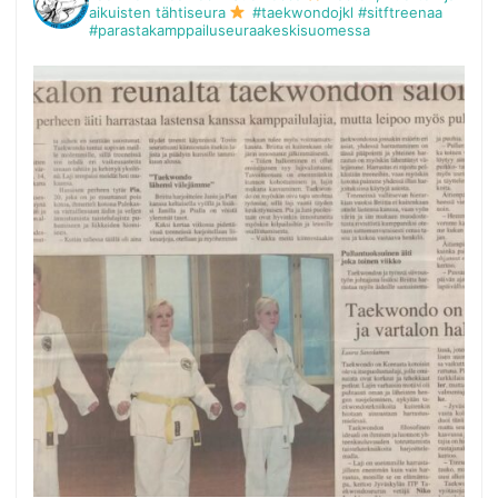
aikuisten tähtiseura
#taekwondojkl #sitftreenaa
#parastakamppailuseuraakeskisuomessa