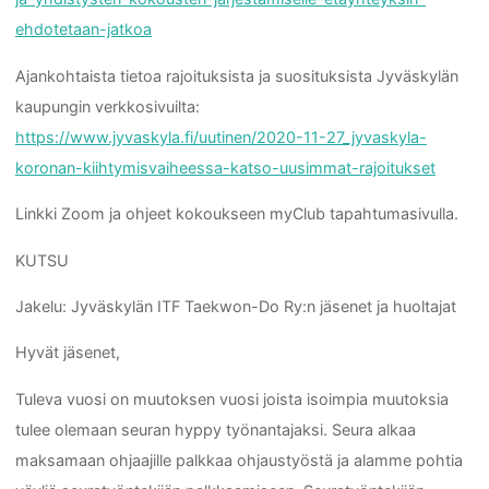
ehdotetaan-jatkoa
Ajankohtaista tietoa rajoituksista ja suosituksista Jyväskylän
kaupungin verkkosivuilta:
https://www.jyvaskyla.fi/uutinen/2020-11-27_jyvaskyla-
koronan-kiihtymisvaiheessa-katso-uusimmat-rajoitukset
Linkki Zoom ja ohjeet kokoukseen myClub tapahtumasivulla.
KUTSU
Jakelu: Jyväskylän ITF Taekwon-Do Ry:n jäsenet ja huoltajat
Hyvät jäsenet,
Tuleva vuosi on muutoksen vuosi joista isoimpia muutoksia
tulee olemaan seuran hyppy työnantajaksi. Seura alkaa
maksamaan ohjaajille palkkaa ohjaustyöstä ja alamme pohtia