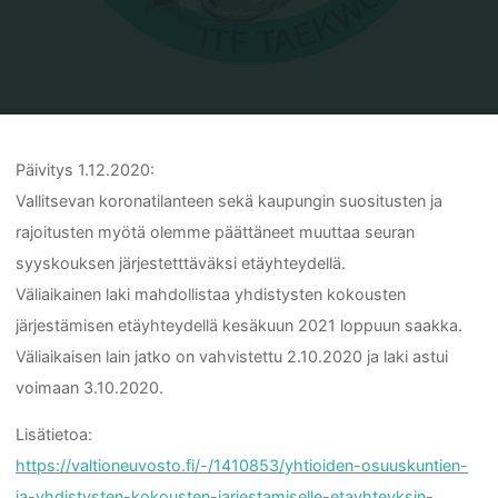
Home
Tiedote
Päivitetty 1.12.2020 – KUTSU Seuran syyskokous 2.12.2020
Päivitys 1.12.2020:
Vallitsevan koronatilanteen sekä kaupungin suositusten ja
rajoitusten myötä olemme päättäneet muuttaa seuran
syyskouksen järjestetttäväksi etäyhteydellä.
Väliaikainen laki mahdollistaa yhdistysten kokousten
järjestämisen etäyhteydellä kesäkuun 2021 loppuun saakka.
Väliaikaisen lain jatko on vahvistettu 2.10.2020 ja laki astui
voimaan 3.10.2020.
Lisätietoa:
https://valtioneuvosto.fi/-/1410853/yhtioiden-osuuskuntien-
ja-yhdistysten-kokousten-jarjestamiselle-etayhteyksin-