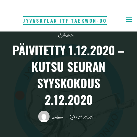
Skip
to
JYVÄSKYLÄN ITF TAEKWON-DO
content
Tiedote
PÄIVITETTY 1.12.2020 –
KUTSU SEURAN
SYYSKOKOUS
2.12.2020
admin
1.12.2020