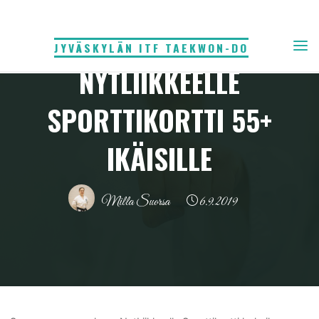
Skip
to
JYVÄSKYLÄN ITF TAEKWON-DO
Tiedote
content
NYTLIIKKEELLE
SPORTTIKORTTI 55+
IKÄISILLE
Milla Suorsa
6.9.2019
Home
Tiedote
NytLiikkeelle Sporttikortti 55+ ikäisille