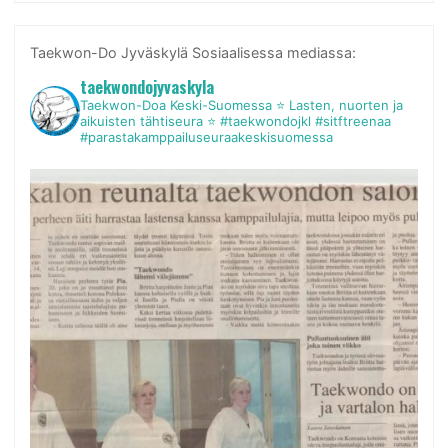
Taekwon-Do Jyväskylä Sosiaalisessa mediassa:
taekwondojyvaskyla
Taekwon-Doa Keski-Suomessa
⭐ Lasten, nuorten ja
aikuisten tähtiseura ⭐
#taekwondojkl #sitftreenaa
#parastakamppailuseuraakeskisuomessa