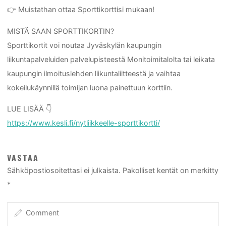
👉 Muistathan ottaa Sporttikorttisi mukaan!
MISTÄ SAAN SPORTTIKORTIN?
Sporttikortit voi noutaa Jyväskylän kaupungin
liikuntapalveluiden palvelupisteestä Monitoimitalolta tai leikata
kaupungin ilmoituslehden liikuntaliitteestä ja vaihtaa
kokeilukäynnillä toimijan luona painettuun korttiin.
LUE LISÄÄ 👇
https://www.kesli.fi/nytliikkeelle-sporttikortti/
VASTAA
Sähköpostiosoitettasi ei julkaista.
Pakolliset kentät on merkitty
*