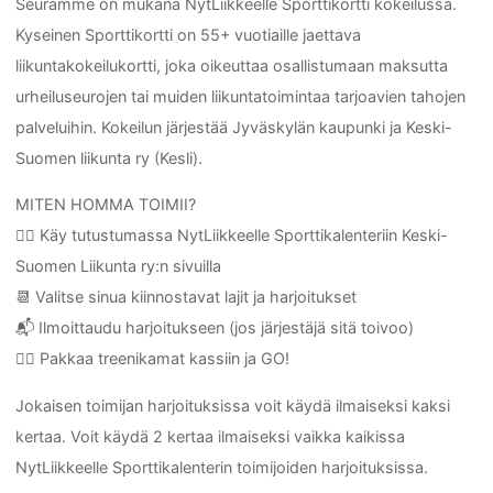
Seuramme on mukana NytLiikkeelle Sporttikortti kokeilussa.
Kyseinen Sporttikortti on 55+ vuotiaille jaettava
liikuntakokeilukortti, joka oikeuttaa osallistumaan maksutta
urheiluseurojen tai muiden liikuntatoimintaa tarjoavien tahojen
palveluihin. Kokeilun järjestää Jyväskylän kaupunki ja Keski-
Suomen liikunta ry (Kesli).
MITEN HOMMA TOIMII?
🕵️‍♀️ Käy tutustumassa NytLiikkeelle Sporttikalenteriin Keski-
Suomen Liikunta ry:n sivuilla
📆 Valitse sinua kiinnostavat lajit ja harjoitukset
📬 Ilmoittaudu harjoitukseen (jos järjestäjä sitä toivoo)
🏃‍♂️ Pakkaa treenikamat kassiin ja GO!
Jokaisen toimijan harjoituksissa voit käydä ilmaiseksi kaksi
kertaa. Voit käydä 2 kertaa ilmaiseksi vaikka kaikissa
NytLiikkeelle Sporttikalenterin toimijoiden harjoituksissa.