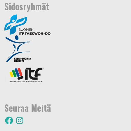
Sidosryhmät
Seuraa Meitä
F
I
a
n
c
s
e
t