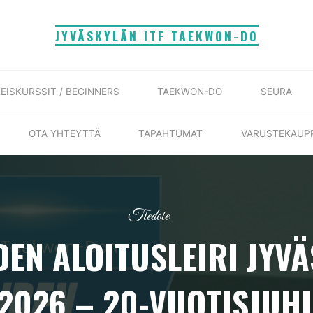
JYVÄSKYLÄN ITF TAEKWON-DO
EISKURSSIT / BEGINNERS
TAEKWON-DO
SEURA
OTA YHTEYTTÄ
TAPAHTUMAT
VARUSTEKAUP
Tiedote
EN ALOITUSLEIRI JYV
.2026 – 20-VUOTISJUH