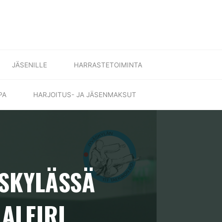
JÄSENILLE
HARRASTETOIMINTA
PA
HARJOITUS- JA JÄSENMAKSUT
ÄSKYLÄSSÄ
LALEIRI