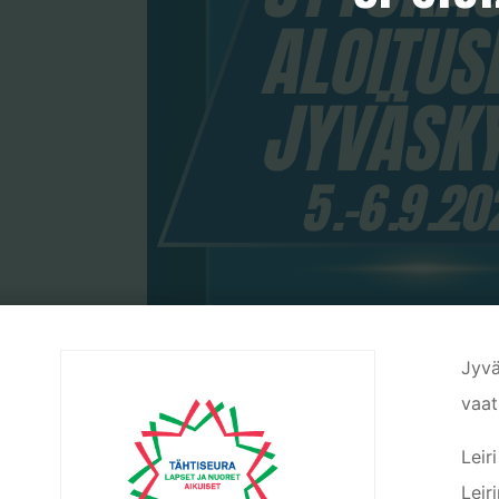
Home
Tie
Jyvä
vaat
Leir
Leir