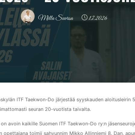
Milla Suorsa
1.7.2026
dote
Syyskauden aloitusleiri Jyväskylässä 5.-6.9.2026 – 20-vuoti
skylän ITF Taekwon-Do järjestää syyskauden aloitusleirin 5.
imattomasti seuran 20-vuotista taivalta.
i on avoin kaikille Suomen ITF Taekwon-Do ry:n jäsenseurojen 
in opettajana toimii sahyunnim Mikko Allinniemi 8. Dan, apu