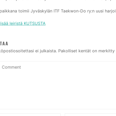
ipaikkana toimii Jyväskylän ITF Taekwon-Do ry:n uusi harjoi
lisää leiristä KUTSUSTA
TAA
öpostiosoitettasi ei julkaista.
Pakolliset kentät on merkitty