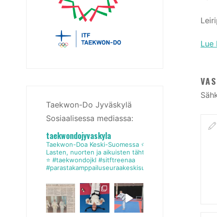
Leir
Lue 
VAS
Sähk
Taekwon-Do Jyväskylä
Sosiaalisessa mediassa:
taekwondojyvaskyla
Taekwon-Doa Keski-Suomessa
⭐
Lasten, nuorten ja aikuisten tähtiseura
⭐
#taekwondojkl #sitftreenaa
#parastakamppailuseuraakeskisuomessa