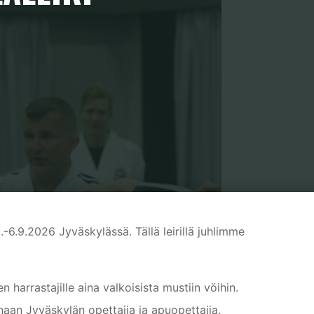
sjuhlaleiri
-6.9.2026 Jyväskylässä. Tällä leirillä juhlimme
harrastajille aina valkoisista mustiin vöihin.
naan Jyväskylän opettajia ja apuopettajia.