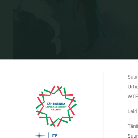
Suur
Urhe
WTF 
Leir
Tänä
Suur