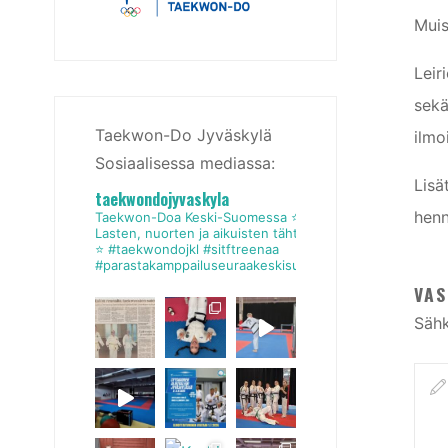
Muis
Leir
sekä
Taekwon-Do Jyväskylä
ilmo
Sosiaalisessa mediassa:
Lisä
taekwondojyvaskyla
henn
Taekwon-Doa Keski-Suomessa
⭐
Lasten, nuorten ja aikuisten tähtiseura
⭐
#taekwondojkl #sitftreenaa
#parastakamppailuseuraakeskisuomessa
VAS
Sähk