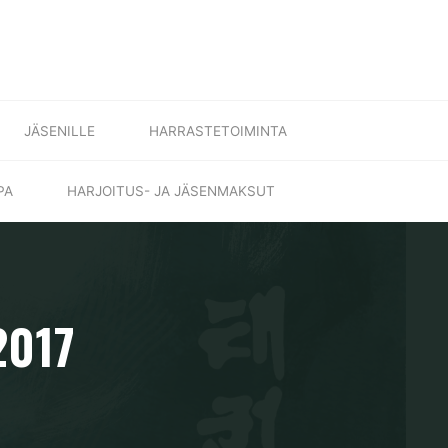
JÄSENILLE
HARRASTETOIMINTA
PA
HARJOITUS- JA JÄSENMAKSUT
2017