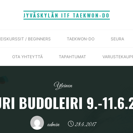
JYVÄSKYLÄN ITF TAEKWON-DO
EISKURSSIT / BEGINNERS
TAEKWON-DO
SEURA
OTA YHTEYTTÄ
TAPAHTUMAT
VARUSTEKAUP
Yleinen
RI BUDOLEIRI 9.-11.6.
admin
28.4.2017