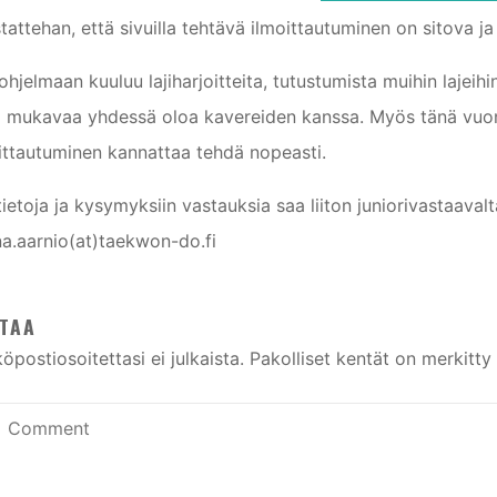
tattehan, että sivuilla tehtävä ilmoittautuminen on sitova ja 
iohjelmaan kuuluu lajiharjoitteita, tutustumista muihin lajeih
 mukavaa yhdessä oloa kavereiden kanssa. Myös tänä vuonna 
ittautuminen kannattaa tehdä nopeasti.
tietoja ja kysymyksiin vastauksia saa liiton juniorivastaaval
a.aarnio(at)taekwon-do.fi
TAA
öpostiosoitettasi ei julkaista.
Pakolliset kentät on merkitty