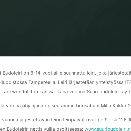
Home
Yleinen
Suuri Budoleiri 9.-11.6.2017
i Budoleiri on 8-14-vuotiaille suunnattu leiri, joka järjeste
iluopistossa Tampereella. Leiri järjestetään yhteistyössä ITF
Taekwondoliiton kanssa. Tänä vuonna Suuri budoleiri täytt
illä yhtenä ohjaajana on seuramme boosabum Milla Kakko 2
 vuonna järjestettävän leirin leiripäivät ovat pe 9.- su 11.6. 
en Budoleirin nettisivuilla osoitteessa:
www.suuribudoleiri.n