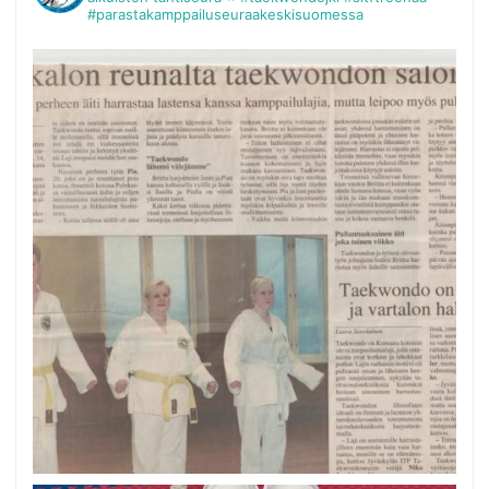
#parastakamppailuseuraakeskisuomessa