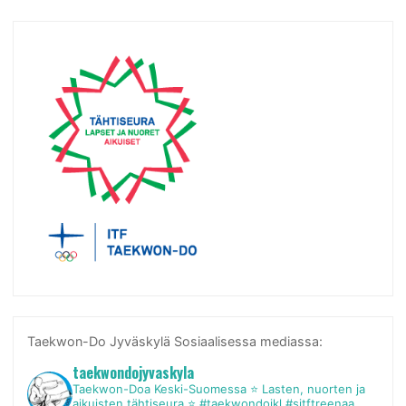
Taekwon-Do Jyväskylä Sosiaalisessa mediassa:
taekwondojyvaskyla
Taekwon-Doa Keski-Suomessa
⭐ Lasten, nuorten ja
aikuisten tähtiseura ⭐
#taekwondojkl #sitftreenaa