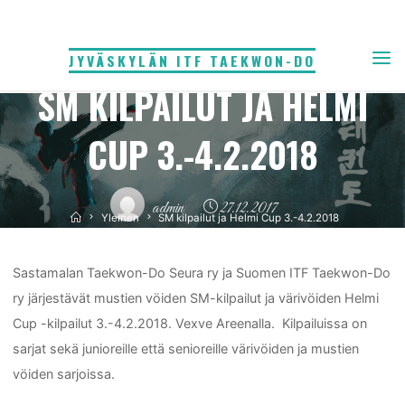
Skip
to
JYVÄSKYLÄN ITF TAEKWON-DO
Yleinen
content
SM KILPAILUT JA HELMI
CUP 3.-4.2.2018
admin
27.12.2017
Home
Yleinen
SM kilpailut ja Helmi Cup 3.-4.2.2018
Sastamalan Taekwon-Do Seura ry ja Suomen ITF Taekwon-Do
ry järjestävät mustien vöiden SM-kilpailut ja värivöiden Helmi
Cup -kilpailut 3.-4.2.2018. Vexve Areenalla. Kilpailuissa on
sarjat sekä junioreille että senioreille värivöiden ja mustien
vöiden sarjoissa.