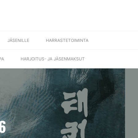
JÄSENILLE
HARRASTETOIMINTA
PA
HARJOITUS- JA JÄSENMAKSUT
6