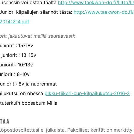
Lisenssin voi ostaa täältä
http://www.taekwon-do.fi/liitto/li
Juniori kilpailujen säännöt tästä:
http://www.taekwon-do.fi/
20141214.pdf
orit jakautuvat meillä seuraavasti:
juniorit : 15-18v
 juniorit : 13-15v
juniorit : 10-13v
uniorit : 8-10v
juniorit : 8v ja nuoremmat
ailukutsu on ohessa
pikku-tiikeri-cup-kilpailukutsu-2016-2
tuterkuin boosabum Milla
TAA
öpostiosoitettasi ei julkaista.
Pakolliset kentät on merkitty