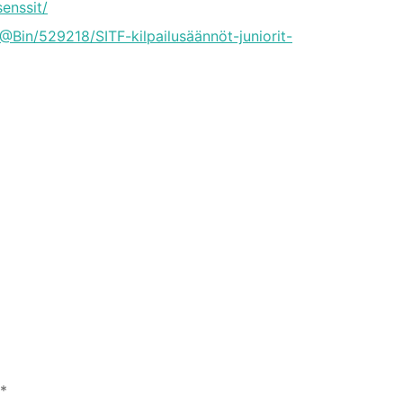
senssit/
@Bin/529218/SITF-kilpailusäännöt-juniorit-
*