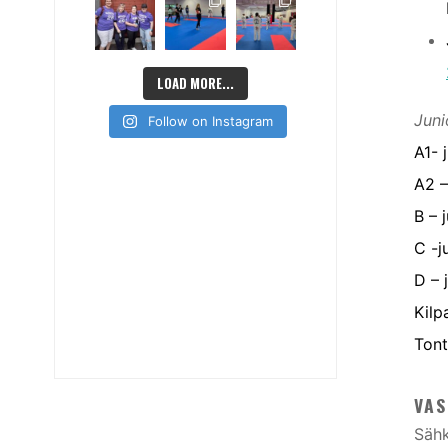
LOAD MORE...
Juni
Follow on Instagram
A1- 
A2 –
B – 
C -j
D – 
Kilp
Tont
VAS
Sähk