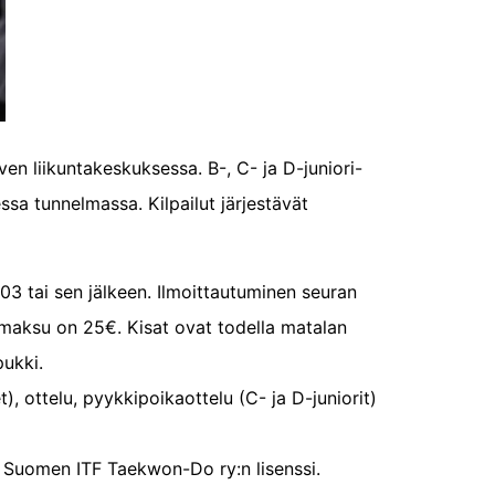
ven liikuntakeskuksessa. B-, C- ja D-juniori-
essa tunnelmassa. Kilpailut järjestävät
003 tai sen jälkeen. Ilmoittautuminen seuran
lumaksu on 25€.
Kisat ovat todella matalan
pukki.
t), ottelu, pyykkipoikaottelu (C- ja D-juniorit)
!
sa Suomen ITF Taekwon-Do ry:n lisenssi.