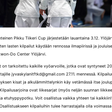
nteinen Pikku Tiikeri Cup järjestetään lauantaina 3.12. Ylöjär
sten lasten kilpailut käydään rennossa ilmapiirissä ja jouluis
won-Do Center Ylöjärvi.
t on tarkoitettu kaikille vyöarvoille, jotka ovat syntyneet 2
tajille jyvaskylanitftkd@gmail.com 27.11. mennessä. Kilpai
yksen kisat ja alkulämmittelynkin käy vetämässä itse joulu
Kilpailusarjoina ovat liikesarjat (myös neljän suunnan liikkee
ja etuhyppypotku. Voit osallistua vaikka yhteen tai kaikkiin
Osallistuakseen kilpailuihin tulee harrastajalla olla voimas