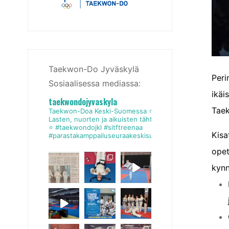
Taekwon-Do Jyväskylä
Peri
Sosiaalisessa mediassa:
ikäi
taekwondojyvaskyla
Taek
Taekwon-Doa Keski-Suomessa
⭐
Lasten, nuorten ja aikuisten tähtiseura
⭐
#taekwondojkl #sitftreenaa
Kisa
#parastakamppailuseuraakeskisuomessa
opet
kynn