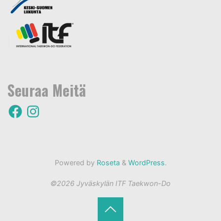
Seuraa Meitä
F
I
a
n
c
s
e
t
b
a
o
g
o
r
k
a
m
Powered by
Roseta
&
WordPress
.
©2026 Jyväskylän ITF Taekwon-Do