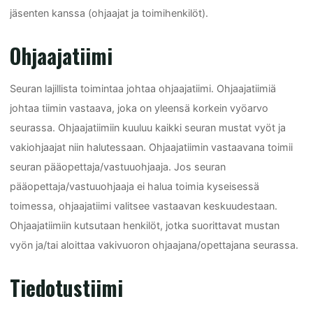
jäsenten kanssa (ohjaajat ja toimihenkilöt).
Ohjaajatiimi
Seuran lajillista toimintaa johtaa ohjaajatiimi. Ohjaajatiimiä
johtaa tiimin vastaava, joka on yleensä korkein vyöarvo
seurassa. Ohjaajatiimiin kuuluu kaikki seuran mustat vyöt ja
vakiohjaajat niin halutessaan. Ohjaajatiimin vastaavana toimii
seuran pääopettaja/vastuuohjaaja. Jos seuran
pääopettaja/vastuuohjaaja ei halua toimia kyseisessä
toimessa, ohjaajatiimi valitsee vastaavan keskuudestaan.
Ohjaajatiimiin kutsutaan henkilöt, jotka suorittavat mustan
vyön ja/tai aloittaa vakivuoron ohjaajana/opettajana seurassa.
Tiedotustiimi