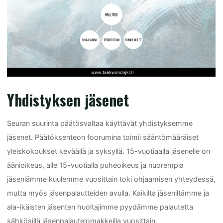
Yhdistyksen jäsenet
Seuran suurinta päätösvaltaa käyttävät yhdistyksemme
jäsenet. Päätöksenteon foorumina toimii sääntömääräiset
yleiskokoukset keväällä ja syksyllä. 15-vuotiaalla jäsenelle on
äänioikeus, alle 15-vuotialla puheoikeus ja nuorempia
jäseniämme kuulemme vuosittain toki ohjaamisen yhteydessä,
mutta myös jäsenpalautteiden avulla. Kaikilta jäseniltämme ja
ala-ikäisten jäsenten huoltajimme pyydämme palautetta
sähkösillä jäsenpalautelomakkeilla vuosittain.