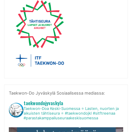
Taekwon-Do Jyväskylä Sosiaalisessa mediassa:
taekwondojyvaskyla
Taekwon-Doa Keski-Suomessa
⭐ Lasten, nuorten ja
aikuisten tähtiseura ⭐
#taekwondojkl #sitftreenaa
#parastakamppailuseuraakeskisuomessa