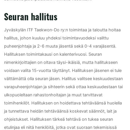
Seuran hallitus
Jyväskylän ITF Taekwon-Do ry:n toimintaa ja taloutta hoitaa
hallitus, johon kuuluu yhdeksi toimintavuodeksi valittu
puheenjohtaja ja 2-6 muuta jäsentä sekä 0-4 varajäsentä.
Hallituksen toimintakausi on kalenterivuosi. Seuran
nimenkirjoittajien on oltava täysi-ikäisiä, mutta hallitukseen
voidaan valita 15-vuotta täyttänyt. Hallituksen jäsenen ei tule
välttämättä olla seuran jäsen. Hallitus valitsee keskuudestaan
varapuheenjohtajan ja sihteerin sekä ottaa keskuudestaan tai
ulkopuoleltaan rahastonhoitajan ja muut tarvittavat
toimihenkilöt. Hallituksen on hoidettava tehtäväänsä huolella
ja tunnettava heidän tehtäväänsä koskevat säännöt, lait ja
ohjeistukset. Hallituksen tärkeä tehtävä on tukea seuran
etulinjaa eli niitä henkilöitä, jotka ovat suoraan tekemisissä