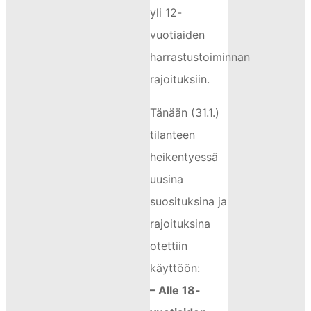
yli 12-
vuotiaiden
harrastustoiminnan
rajoituksiin.
Tänään (31.1.)
tilanteen
heikentyessä
uusina
suosituksina ja
rajoituksina
otettiin
käyttöön:
– Alle 18-