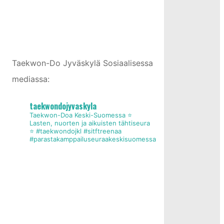
Taekwon-Do Jyväskylä Sosiaalisessa
mediassa:
taekwondojyvaskyla
Taekwon-Doa Keski-Suomessa
⭐
Lasten, nuorten ja aikuisten tähtiseura
⭐
#taekwondojkl #sitftreenaa
#parastakamppailuseuraakeskisuomessa