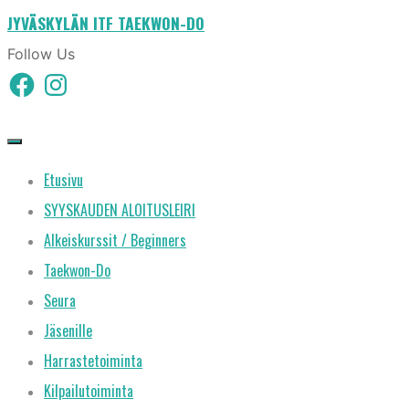
JYVÄSKYLÄN ITF TAEKWON-DO
Skip
to
Follow Us
Facebook
Instagram
content
Etusivu
SYYSKAUDEN ALOITUSLEIRI
Alkeiskurssit / Beginners
Taekwon-Do
Seura
Jäsenille
Harrastetoiminta
Kilpailutoiminta