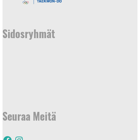
Sidosryhmät
Seuraa Meitä
F
I