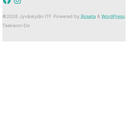
a
n
c
s
e
t
b
a
©2026 Jyväskylän ITF
Powered by
Roseta
&
WordPress
.
o
g
o
r
Taekwon-Do
k
a
m
Back
to
Top