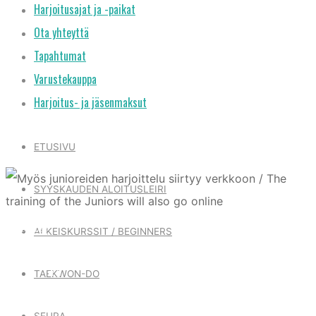
Harjoitusajat ja -paikat
Ota yhteyttä
Tapahtumat
Varustekauppa
Harjoitus- ja jäsenmaksut
ETUSIVU
SYYSKAUDEN ALOITUSLEIRI
Tiedote
ALKEISKURSSIT / BEGINNERS
MYÖS JUNIOREIDEN
TAEKWON-DO
SEURA