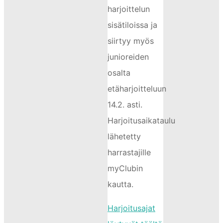
harjoittelun
sisätiloissa ja
siirtyy myös
junioreiden
osalta
etäharjoitteluun
14.2. asti.
Harjoitusaikataulu
lähetetty
harrastajille
myClubin
kautta.
Harjoitusajat