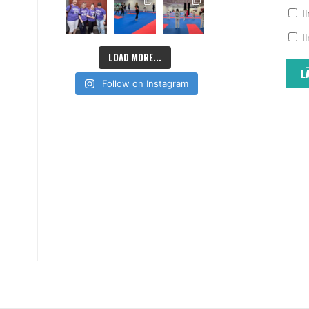
I
I
LOAD MORE...
Follow on Instagram