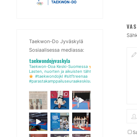
VAS
Sähk
Taekwon-Do Jyväskylä
Sosiaalisessa mediassa:
taekwondojyvaskyla
Taekwon-Doa Keski-Suomessa
Lasten, nuorten ja aikuisten tähtiseura
#taekwondojkl #sitftreenaa
#parastakamppailuseuraakeskisuomessa
Sa