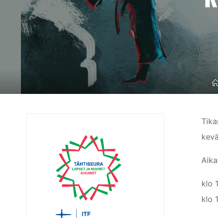
Tika
kevä
Aika
klo 
klo 