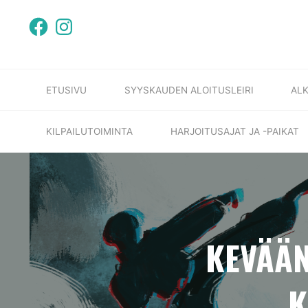
Skip
Facebook
Instagram
to
content
ETUSIVU
SYYSKAUDEN ALOITUSLEIRI
ALK
KILPAILUTOIMINTA
HARJOITUSAJAT JA -PAIKAT
KEVÄÄN
K