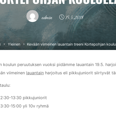
admin
15.5.2018
Home
Yleinen
Kevään viimeinen lauantain treeni Kortepohjan koulul
n koulun peruutuksen vuoksi pidämme lauantain 19.5. h
än viimeinen
lauantain
harjoitus eli pikkujuniorit siirtyvät 
taulu:
12:30-13:30 pikkujuniorit
13:30-15:00 yli 10v ryhmä