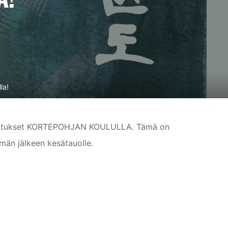
la!
arjoitukset KORTEPOHJAN KOULULLA. Tämä on
tämän jälkeen kesätauolle.