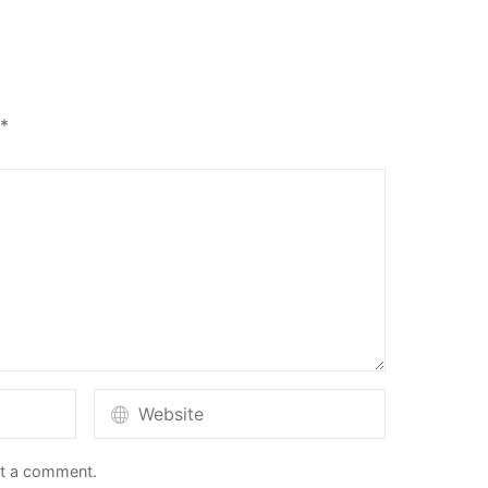
*
st a comment.