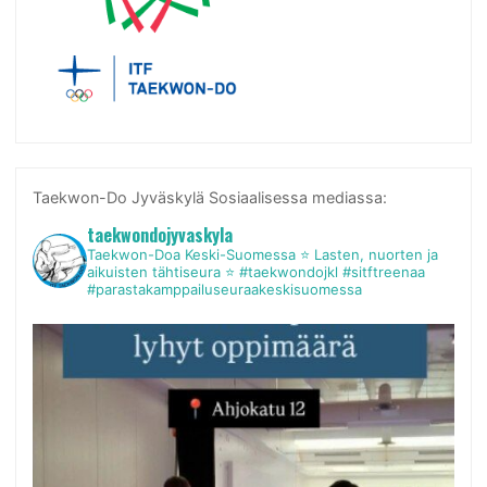
Taekwon-Do Jyväskylä Sosiaalisessa mediassa:
taekwondojyvaskyla
Taekwon-Doa Keski-Suomessa
⭐ Lasten, nuorten ja
aikuisten tähtiseura ⭐
#taekwondojkl #sitftreenaa
#parastakamppailuseuraakeskisuomessa