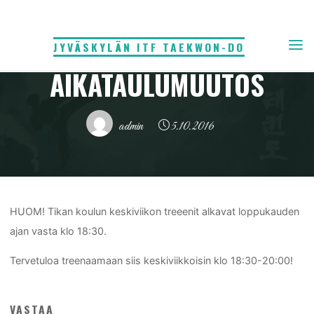
Skip
Yleinen
to
KESKIVIIKON TREENIN
JYVÄSKYLÄN ITF TAEKWON-DO
content
AIKATAULUMUUTOS
admin
5.10.2016
Home
Yleinen
Keskiviikon treenin aikataulumuutos
HUOM! Tikan koulun keskiviikon treeenit alkavat loppukauden
ajan vasta klo 18:30.
Tervetuloa treenaamaan siis keskiviikkoisin klo 18:30-20:00!
VASTAA