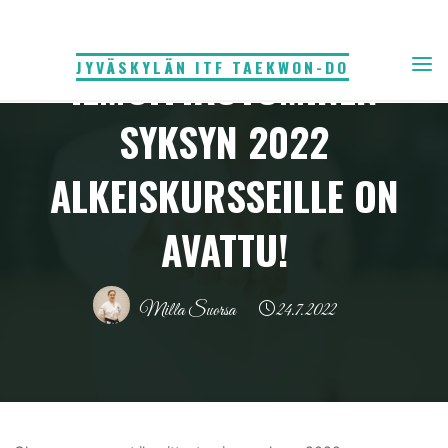
Skip
Tiedote
to
JYVÄSKYLÄN ITF TAEKWON-DO
ILMOITTAUTUMINEN
content
SYKSYN 2022
ALKEISKURSSEILLE ON
AVATTU!
Milla Suorsa
24.7.2022
Home
Tiedote
Ilmoittautuminen syksyn 2022 alkeiskursseille on avattu!