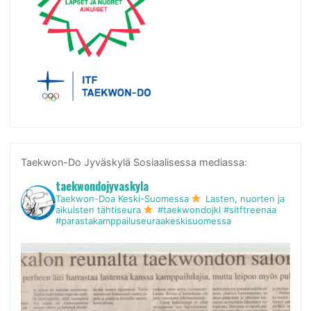
Taekwon-Do Jyväskylä Sosiaalisessa mediassa:
taekwondojyvaskyla
Taekwon-Doa Keski-Suomessa
Lasten, nuorten ja
aikuisten tähtiseura
#taekwondojkl #sitftreenaa
#parastakamppailuseuraakeskisuomessa