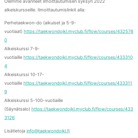
Olemme avanneet ilmoittautumisen syksyn 2022
alkeiskursseille. Ilmoittautumislinkit alla:
Perhetaekwon-do (aikuiset ja 5-9-
vuotiaat)
https://taekwondojkl.myclub.fi/flow/courses/432578
0
Alkeiskurssi 7-9-
vuotiaille
https://taekwondojkl.myclub.fi/flow/courses/433310
4
Alkeiskurssi 10-17-
vuotiaille
https://taekwondojkl.myclub.fi/flow/courses/433311
9
Alkeiskurssi 5-100-vuotiaille
(Säynätsalo)
https://taekwondojkl.myclub.fi/flow/courses/433
3126
Lisätietoja
info@taekwondojkl.fi