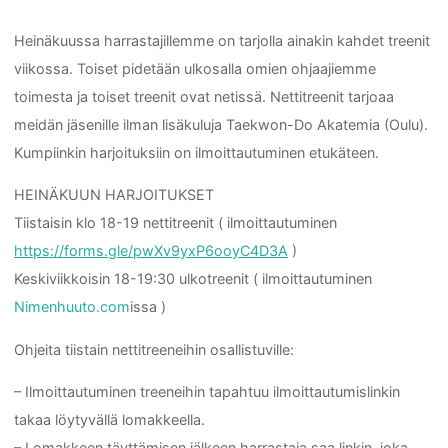
Heinäkuussa harrastajillemme on tarjolla ainakin kahdet treenit
viikossa. Toiset pidetään ulkosalla omien ohjaajiemme
toimesta ja toiset treenit ovat netissä. Nettitreenit tarjoaa
meidän jäsenille ilman lisäkuluja Taekwon-Do Akatemia (Oulu).
Kumpiinkin harjoituksiin on ilmoittautuminen etukäteen.
HEINÄKUUN HARJOITUKSET
Tiistaisin klo 18-19 nettitreenit ( ilmoittautuminen
https://forms.gle/pwXv9yxP6ooyC4D3A
)
Keskiviikkoisin 18-19:30 ulkotreenit ( ilmoittautuminen
Nimenhuuto.com
issa )
Ohjeita tiistain nettitreeneihin osallistuville:
– Ilmoittautuminen treeneihin tapahtuu ilmoittautumislinkin
takaa löytyvällä lomakkeella.
– Lomakkeen täyttämisen jälkeen harrastaja saa linkin, joka