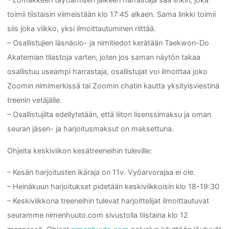
toimii tiistaisin viimeistään klo 17:45 alkaen. Sama linkki toimii
siis joka viikko, yksi ilmoittautuminen riittää.
– Osallistujien läsnäolo- ja nimitiedot kerätään Taekwon-Do
Akatemian tilastoja varten, joten jos saman näytön takaa
osallistuu useampi harrastaja, osallistujat voi ilmoittaa joko
Zoomin nimimerkissä tai Zoomin chatin kautta yksityisviestinä
treenin vetäjälle.
– Osallistujilta edellytetään, että liiton lisenssimaksu ja oman
seuran jäsen- ja harjoitusmaksut on maksettuna.
Ohjeita keskiviikon kesätreeneihin tuleville:
– Kesän harjoitusten ikäraja on 11v. Vyöarvorajaa ei ole.
– Heinäkuun harjoitukset pidetään keskiviikkoisin klo 18-19:30
– Keskiviikkona treeneihin tulevat harjoittelijat ilmoittautuvat
seuramme nimenhuuto.com sivustolla tiistaina klo 12