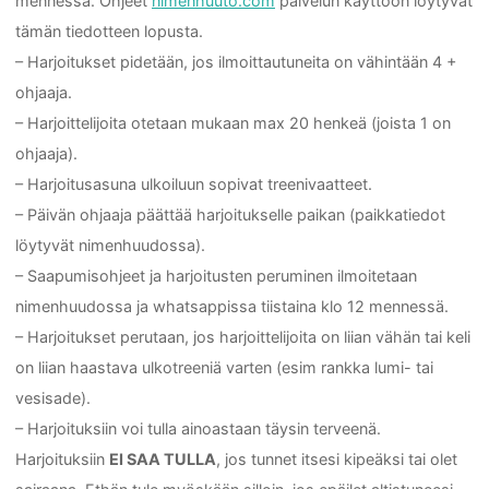
mennessä. Ohjeet
nimenhuuto.com
palvelun käyttöön löytyvät
tämän tiedotteen lopusta.
– Harjoitukset pidetään, jos ilmoittautuneita on vähintään 4 +
ohjaaja.
– Harjoittelijoita otetaan mukaan max 20 henkeä (joista 1 on
ohjaaja).
– Harjoitusasuna ulkoiluun sopivat treenivaatteet.
– Päivän ohjaaja päättää harjoitukselle paikan (paikkatiedot
löytyvät nimenhuudossa).
– Saapumisohjeet ja harjoitusten peruminen ilmoitetaan
nimenhuudossa ja whatsappissa tiistaina klo 12 mennessä.
– Harjoitukset perutaan, jos harjoittelijoita on liian vähän tai keli
on liian haastava ulkotreeniä varten (esim rankka lumi- tai
vesisade).
– Harjoituksiin voi tulla ainoastaan täysin terveenä.
Harjoituksiin
EI SAA TULLA
, jos tunnet itsesi kipeäksi tai olet