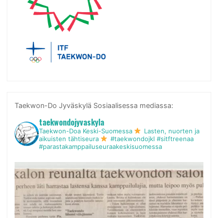
Taekwon-Do Jyväskylä Sosiaalisessa mediassa:
taekwondojyvaskyla
Taekwon-Doa Keski-Suomessa
Lasten, nuorten ja
aikuisten tähtiseura
#taekwondojkl #sitftreenaa
#parastakamppailuseuraakeskisuomessa