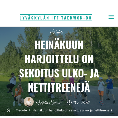
Skip
to
JYVÄSKYLÄN ITF TAEKWON-DO
content
Tiedote
HEINÄKUUN
HARJOITTELU ON
SEKOITUS ULKO- JA
NETTITREENEJÄ
Milla Suorsa
25.6.2020
Home
Tiedote
Heinäkuun harjoittelu on sekoitus ulko- ja nettitreenejä