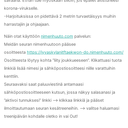
sairaana. Ethän tule myöskään silloin, jos epäilet altistuneesi
korona-virukselle.
-Harjoituksissa on pidettävä 2 metrin turvaetäisyys muihin
harrastajiin ja ohjaajaan.
Näin otat käyttöön
nimenhuuto.com
palvelun:
Meidän seuran nimenhuutoon pääsee
osoitteesta
https://jyvaskylanitftaekwon-do.nimenhuuto.com/
Osoitteesta löytyy kohta ”liity joukkueeseen”. Klikattuasi tuota
linkkiä lisää nimesi ja sähköpostiosoitteesi niille varattuihin
kenttiin.
Seuraavaksi saat paluuviestinä antamaasi
sähköpostiosoitteeseen kutsun, jossa näkyy salasanasi ja
”aktivoi tunnuksesi” linkki –> klikkaa linkkiä ja pääset
ilmoittautumaan seuran kesätreeneihin. –> valitse haluamasi
treenipäivän kohdalle oletko in vai Out!