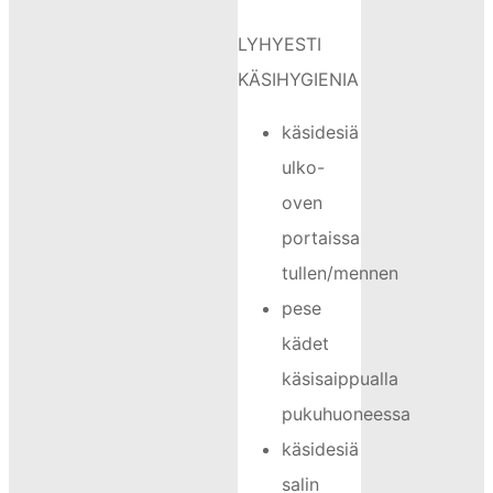
LYHYESTI
KÄSIHYGIENIA
käsidesiä
ulko-
oven
portaissa
tullen/mennen
pese
kädet
käsisaippualla
pukuhuoneessa
käsidesiä
salin