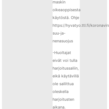
maskin
oikeaoppisesta
käytöstä. Ohje
https://hyvatyo.ttl.fi/koronavir
suu-ja-
nenasuojus
-Huoltajat
eivät voi tulla
harjoitussaliin,
eikä käytävillä
ole sallittua
oleskella
harjoitusten
aikana.