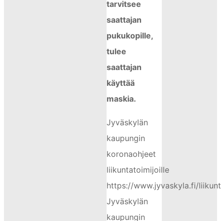
tarvitsee
saattajan
pukukopille,
tulee
saattajan
käyttää
maskia.
Jyväskylän
kaupungin
koronaohjeet
liikuntatoimijoille
https://www.jyvaskyla.fi/liiku
Jyväskylän
kaupungin