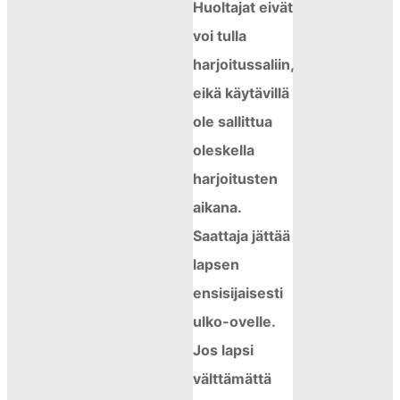
Huoltajat eivät
voi tulla
harjoitussaliin,
eikä käytävillä
ole sallittua
oleskella
harjoitusten
aikana.
Saattaja jättää
lapsen
ensisijaisesti
ulko-ovelle.
Jos lapsi
välttämättä