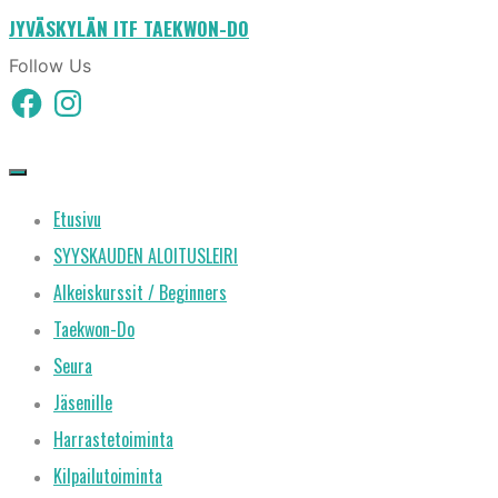
JYVÄSKYLÄN ITF TAEKWON-DO
Skip
to
Follow Us
Facebook
Instagram
content
Etusivu
SYYSKAUDEN ALOITUSLEIRI
Alkeiskurssit / Beginners
Taekwon-Do
Seura
Jäsenille
Harrastetoiminta
Kilpailutoiminta