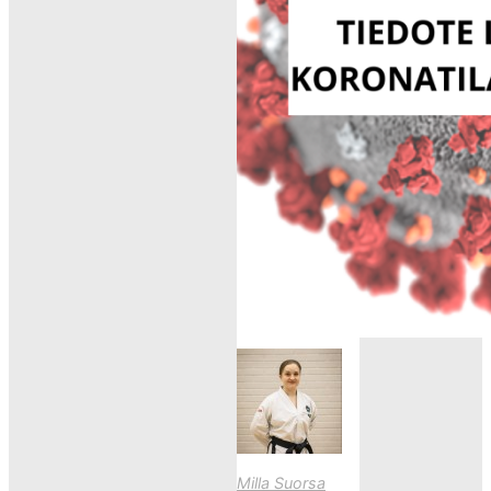
the gym –
updated
5.10.2020
Milla Suorsa