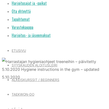
Harjoitusajat ja -paikat
Ota yhteyttä
Tapahtumat
Varustekauppa
Harjoitus- ja jäsenmaksut
ETUSIVU
SYYSKAUDEN ALOITUSLEIRI
ALKEISKURSSIT / BEGINNERS
Tiedote
TAEKWON-DO
HARRASTAJAN
SEURA