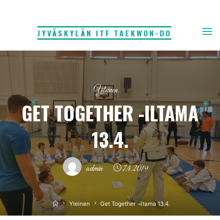
Skip
to
JYVÄSKYLÄN ITF TAEKWON-DO
content
Yleinen
GET TOGETHER -ILTAMA
13.4.
admin
7.4.2019
Home
Yleinen
Get Together -iltama 13.4.