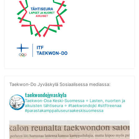
Taekwon-Do Jyväskylä Sosiaalisessa mediassa:
taekwondojyvaskyla
Taekwon-Doa Keski-Suomessa
⭐ Lasten, nuorten ja
aikuisten tähtiseura ⭐
#taekwondojkl #sitftreenaa
#parastakamppailuseuraakeskisuomessa