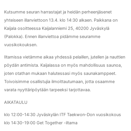
Kutsumme seuran harrastajat ja heidän perheenjäsenet
yhteiseen illanviettoon 13.4. klo 14:30 alkaen. Paikkana on
Kaijala osoitteessa Kaijalanniemi 25, 40200 Jyväskylä
(Palokka). Ennen illanviettoa pidämme seuramme
vuosikokouksen.
Iltamissa vietämme aikaa yhdessä pelaillen, jutellen ja nauttien
pöydän antimista. Kaijalassa on myös mahdollisuus saunoa,
joten otathan mukaan halutessasi myös saunakamppeet.
Toivoisimme osallistujia ilmoittautumaan, jotta osaamme
varata nyyttäripöytään tarpeeksi tarjottavaa.
AIKATAULU
klo 12:00-14:30 Jyväskylän ITF Taekwon-Don vuosikokous
klo 14:30-19:00 Get Together -iltama