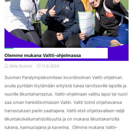
Olemme mukana Valtti-ohjelmassa
Milla Suorsa
11.9.2024
Suomen Paralympiakomitean koordinoiman Valtti-ohjelman
avulla pyritään löytämään erityistä tukea tarvitseville lapsille ja
nuorille liikuntaharrastus. Valtti-ohjelmaan valittu lapsi tai nuori
saa oman henkilökohtaisen Valtin. Valtti toimii ohjattavansa
harrastuksen pariin saattajana. Valtti etsii ohjattavalleen neljä
liikuntakokeilumahdollisuutta ja on mukana liikuntakerroilla
tukena, kannustajana ja kaverina. Olimme mukana Valtti-