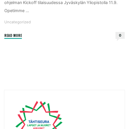
ohjelman Kickoff tilaisuudessa Jyväskylän Yliopistolla 11.9.
Opetimme …
Uncategorized
"Olemme
READ MORE
0
mukana
Valtti-
ohjelmassa"