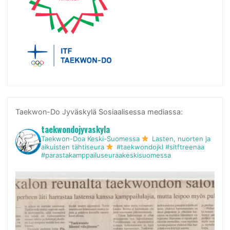
Taekwon-Do Jyväskylä Sosiaalisessa mediassa:
taekwondojyvaskyla
Taekwon-Doa Keski-Suomessa
Lasten, nuorten ja
aikuisten tähtiseura
#taekwondojkl #sitftreenaa
#parastakamppailuseuraakeskisuomessa