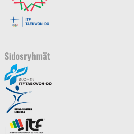
Sidosryhmät