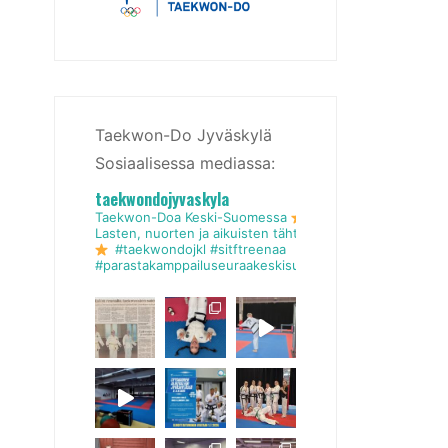
Taekwon-Do Jyväskylä
Sosiaalisessa mediassa:
taekwondojyvaskyla
Taekwon-Doa Keski-Suomessa
Lasten, nuorten ja aikuisten tähtiseura
#taekwondojkl #sitftreenaa
#parastakamppailuseuraakeskisuomessa