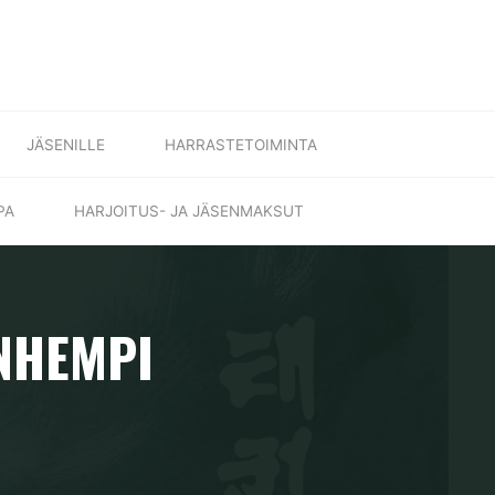
JÄSENILLE
HARRASTETOIMINTA
PA
HARJOITUS- JA JÄSENMAKSUT
NHEMPI