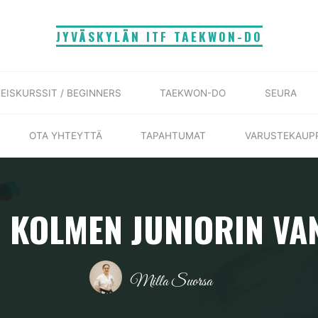
JYVÄSKYLÄN ITF TAEKWON-DO
EISKURSSIT / BEGINNERS
TAEKWON-DO
SEURA
OTA YHTEYTTÄ
TAPAHTUMAT
VARUSTEKAUP
, KOLMEN JUNIORIN VA
Milla Suorsa