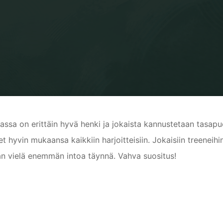
Home
Käyttäjäkokemus
Teemu, kolmen juniorin vanhempi
assa on erittäin hyvä henki ja jokaista kannustetaan tasapuo
et hyvin mukaansa kaikkiin harjoitteisiin. Jokaisiin treeneih
an vielä enemmän intoa täynnä. Vahva suositus!