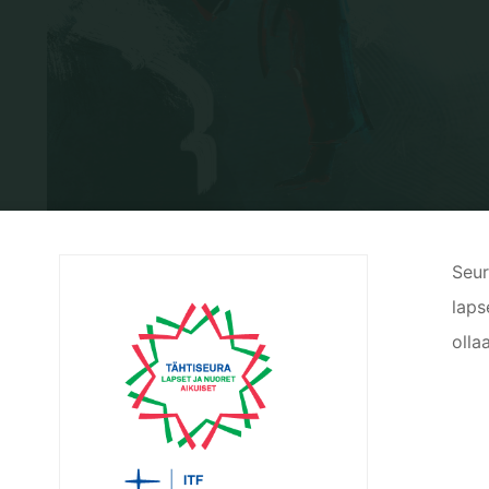
Seur
laps
olla